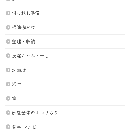
引っ越し準備
掃除機がけ
整理・収納
洗濯たたみ・干し
洗面所
浴室
窓
トップページ
プラン紹介
部屋全体のホコリ取り
スタッフ
ブログ
食事 レシピ