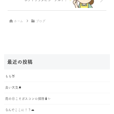
ホーム
ブログ
最近の投稿
もも🍑
良い天気☀️
雨の日こそガスコンロ掃除🧴✨
なんでここに！？🐢