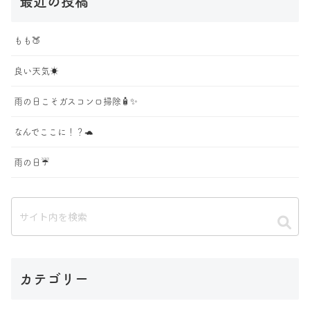
最近の投稿
もも🍑
良い天気☀️
雨の日こそガスコンロ掃除🧴✨
なんでここに！？🐢
雨の日☔️
カテゴリー