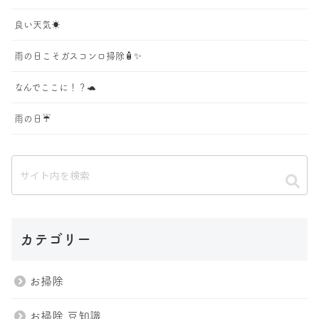
良い天気☀️
雨の日こそガスコンロ掃除🧴✨
なんでここに！？🐢
雨の日☔️
カテゴリー
お掃除
お掃除 豆知識