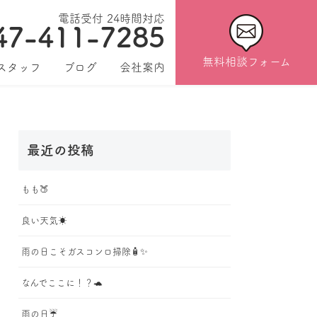
電話受付 24時間対応
47-411-7285
無料相談フォーム
スタッフ
ブログ
会社案内
最近の投稿
もも🍑
良い天気☀️
雨の日こそガスコンロ掃除🧴✨
なんでここに！？🐢
雨の日☔️