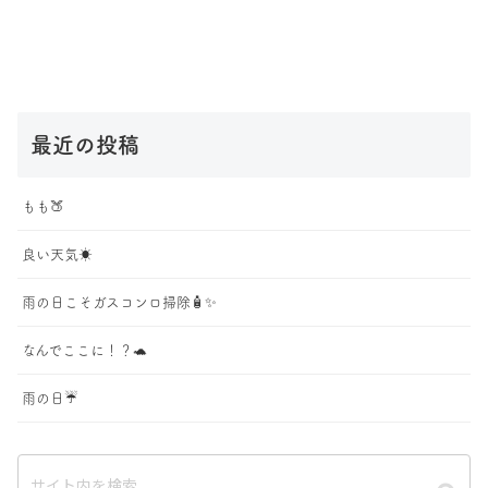
最近の投稿
もも🍑
良い天気☀️
雨の日こそガスコンロ掃除🧴✨
なんでここに！？🐢
雨の日☔️