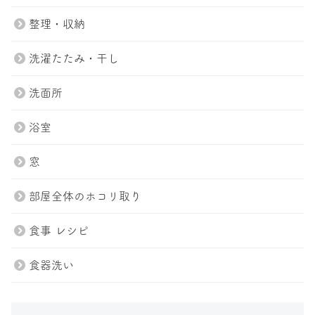
整理・収納
洗濯たたみ・干し
トップページ
プラン紹介
洗面所
スタッフ
ブログ
浴室
会社案内
お問い合わせ
窓
Tel.047-411-7285
部屋全体のホコリ取り
お問い合わせ
食事 レシピ
食器洗い