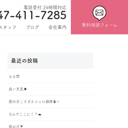
電話受付 24時間対応
47-411-7285
無料相談フォーム
スタッフ
ブログ
会社案内
最近の投稿
もも🍑
良い天気☀️
雨の日こそガスコンロ掃除🧴✨
なんでここに！？🐢
雨の日☔️