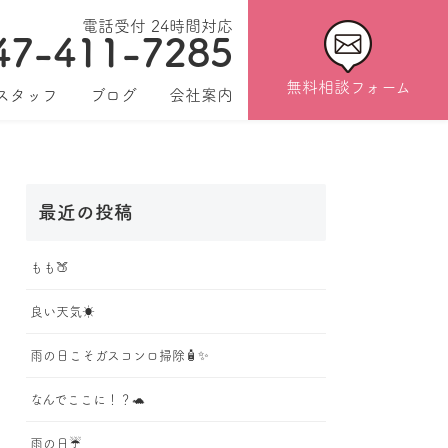
電話受付 24時間対応
47-411-7285
無料相談フォーム
スタッフ
ブログ
会社案内
最近の投稿
もも🍑
良い天気☀️
雨の日こそガスコンロ掃除🧴✨
なんでここに！？🐢
雨の日☔️