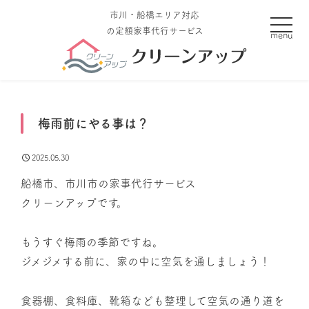
市川・船橋エリア対応
toggle
の定額家事代行サービス
梅雨前にやる事は？
2025.05.30
船橋市、市川市の家事代行サービス
クリーンアップです。
もうすぐ梅雨の季節ですね。
ジメジメする前に、家の中に空気を通しましょう！
食器棚、食料庫、靴箱なども整理して空気の通り道を