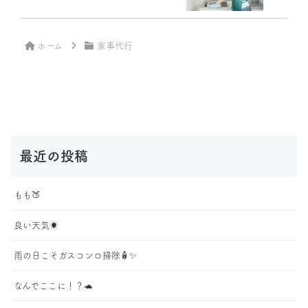
ホーム
家事代行
最近の投稿
もも🍑
良い天気☀️
雨の日こそガスコンロ掃除🧴✨
なんでここに！？🐢