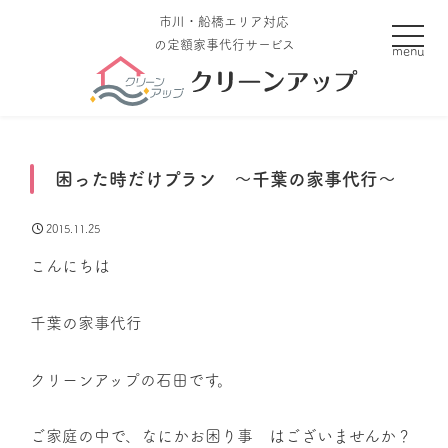
市川・船橋エリア対応
toggle
の定額家事代行サービス
困った時だけプラン ～千葉の家事代行～
2015.11.25
こんにちは
千葉の家事代行
クリーンアップの石田です。
ご家庭の中で、なにかお困り事 はございませんか？