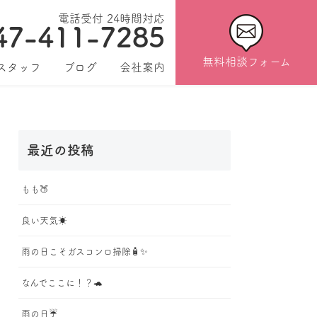
電話受付 24時間対応
47-411-7285
無料相談フォーム
スタッフ
ブログ
会社案内
最近の投稿
もも🍑
良い天気☀️
雨の日こそガスコンロ掃除🧴✨
なんでここに！？🐢
雨の日☔️