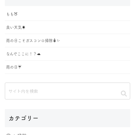
もも🍑
良い天気☀️
雨の日こそガスコンロ掃除🧴✨
なんでここに！？🐢
雨の日☔️
カテゴリー