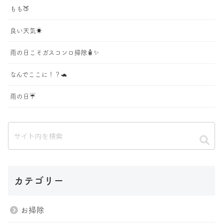
もも🍑
良い天気☀️
雨の日こそガスコンロ掃除🧴✨
なんでここに！？🐢
雨の日☔️
カテゴリー
お掃除