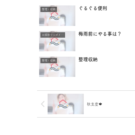
ぐるぐる便利
整理・収納
梅雨前にやる事は？
お掃除ワンポイントアドバイス
整理収納
整理・収納
秋支度🍁