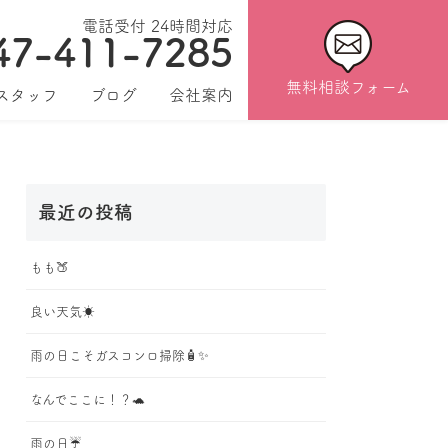
電話受付 24時間対応
47-411-7285
無料相談フォーム
スタッフ
ブログ
会社案内
最近の投稿
もも🍑
良い天気☀️
雨の日こそガスコンロ掃除🧴✨
なんでここに！？🐢
雨の日☔️