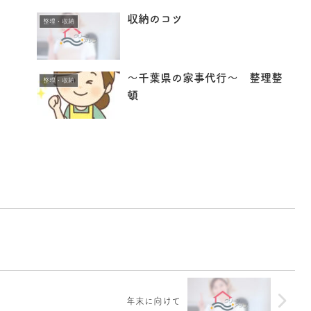
収納のコツ
整理・収納
～千葉県の家事代行～ 整理整
整理・収納
頓
年末に向けて