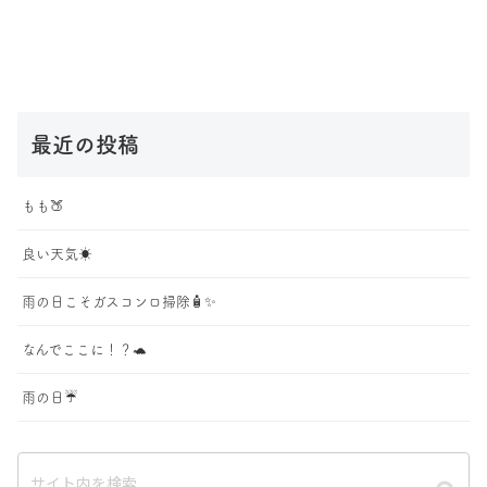
最近の投稿
もも🍑
良い天気☀️
雨の日こそガスコンロ掃除🧴✨
なんでここに！？🐢
雨の日☔️