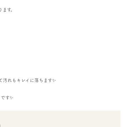
ります。
て汚れもキレイに落ちます✨
メです✨
」