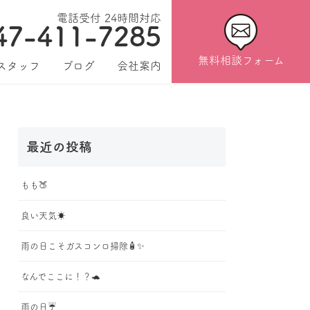
電話受付 24時間対応
47-411-7285
無料相談フォーム
スタッフ
ブログ
会社案内
最近の投稿
もも🍑
良い天気☀️
雨の日こそガスコンロ掃除🧴✨
なんでここに！？🐢
雨の日☔️