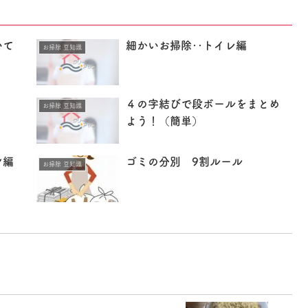
いて
細かいお掃除‥トイレ編
お掃除 豆知識
４の字結びで段ボールをまとめ
お掃除 豆知識
よう！（簡単）
ン編
ゴミの分別 9割ルール
お掃除 豆知識
！