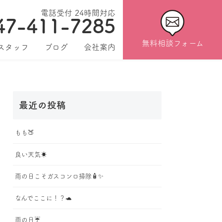
電話受付 24時間対応
47-411-7285
無料相談フォーム
スタッフ
ブログ
会社案内
最近の投稿
もも🍑
良い天気☀️
雨の日こそガスコンロ掃除🧴✨
なんでここに！？🐢
雨の日☔️