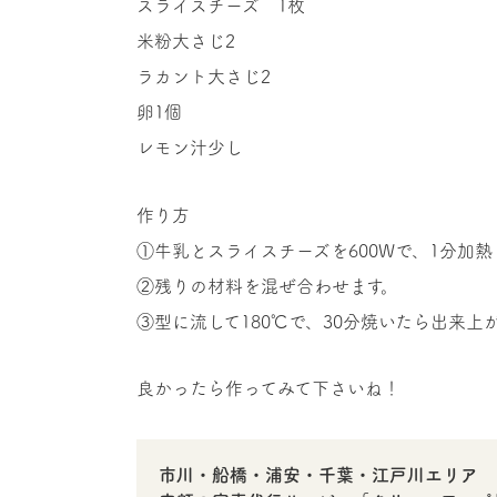
スライスチーズ 1枚
米粉大さじ2
ラカント大さじ2
卵1個
レモン汁少し
作り方
①牛乳とスライスチーズを600Wで、1分加熱
②残りの材料を混ぜ合わせます。
③型に流して180℃で、30分焼いたら出来上
良かったら作ってみて下さいね！
市川・船橋・浦安・千葉・江戸川エリア