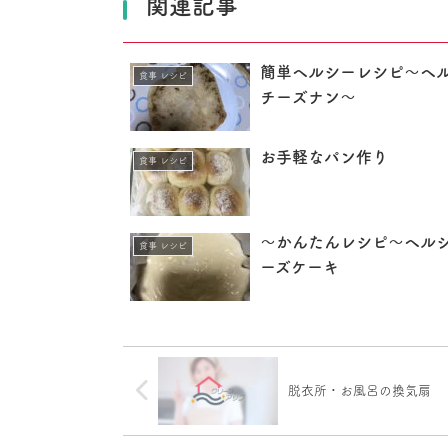
関連記事
簡単ヘルシーレシピ〜ヘ
食事 レシピ
チーズナン〜
お手軽なパン作り
食事 レシピ
〜かんたんレシピ〜ヘル
食事 レシピ
ーズケーキ
脱衣所・お風呂の換気扇